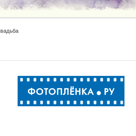
вадьба