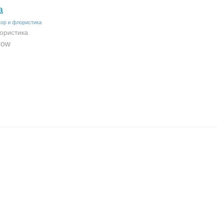
a
кор и флористика
ористика
cow