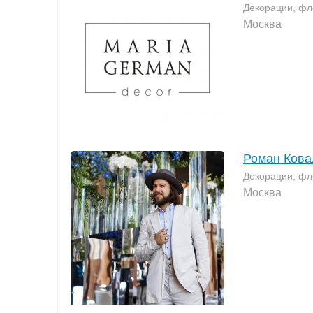
Декорации, фл
Москва
Роман Ков
Декорации, фл
Москва