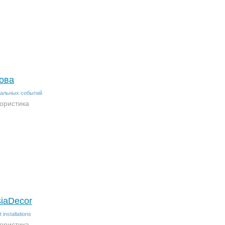
ова
кальных событий
ористика
iaDecor
 installations
ористика