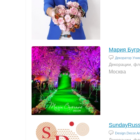
Мария Бугр
Декоратор Уни
Декорации, фл
Москва
SundayRuss
Design.Decor.Art
Декорации, фл