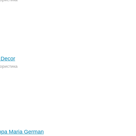
 Decor
ористика
ора Maria German