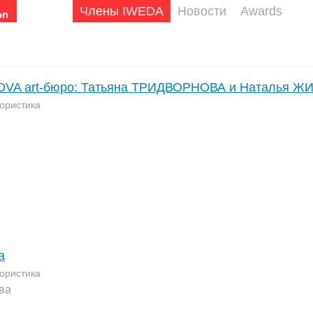
Члены IWEDA
Новости
Awards
VA art-бюро: Татьяна ТРИДВОРНОВА и Наталья 
ористика
а
ористика
ва