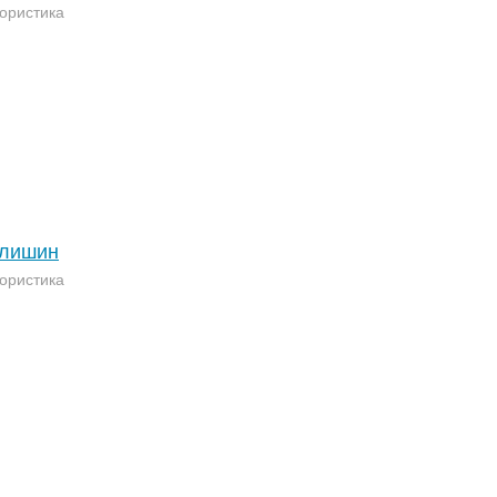
ористика
алишин
ористика