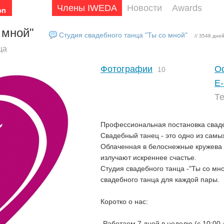
Члены IWEDA
Новости
Awards
 мной"
Студия свадебного танца "Ты со мной"
// 3548 дне
ца
Фотографии
О
10
E-
Т
Профессиональная постановка сваде
Свадебный танец - это одно из сам
Облаченная в белоснежные кружева н
излучают искреннее счастье.
Студия свадебного танца -"Ты со мн
свадебного танца для каждой пары.
Коротко о нас:
-Работаем 7 дней в неделю (с 10:00 