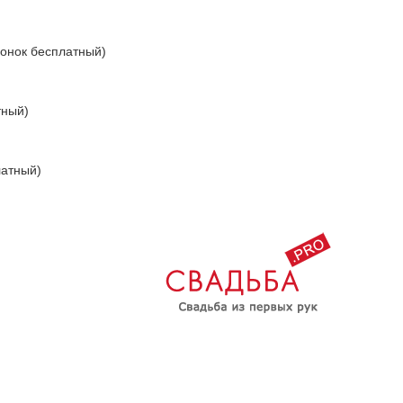
вонок бесплатный)
тный)
латный)