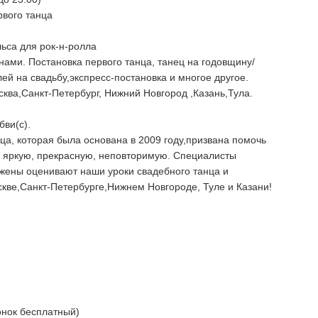
рвого танца
льса для рок-н-ролла
ами. Постановка первого танца, танец на годовщину/
ей на свадьбу,экспресс-постановка и многое другое.
сква,Санкт-Петербург, Нижний Новгород ,Казань,Тула.
бви(с).
нца, которая была основана в 2009 году,призвана помочь
: яркую, прекрасную, неповторимую. Специалисты
жены оценивают наши уроки свадебного танца и
оскве,Санкт-Петербурге,Нижнем Новгороде, Туле и Казани!
онок бесплатный)