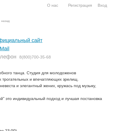
О нас
Регистрация
Вход
й назад
фициальный сайт
Mail
елефон
8(800)700-35-68
бного танца. Студия для молодоженов
ых трогательных и впечатляющих зрелищ.
евеста и элегантный жених, кружась под музыку,
ой" это индивидуальный подход и лучшая постановка
до 23:00)